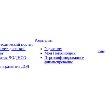
Родителям
тодический портал
 методический
Родителям
Ещё
да'
Мой Новосибирск
вития ДОД НСО
Персонифицированное
финансирование
ель развития ДОД