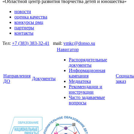
«Областной центр развития творчества детей и юношества»
новости
оценка качества
конкурсы рмц
партнеры
контакты
Тел:
+7 (383) 383-32-41
mail:
vmkc@donso.su
Навигатор
Распорядительные
документы
Информационная
Направления
кампания
Социал
Документы
ДО
Медиатека
заказ
Рекомендации и
инструкции
Часто задаваемые
вопросы