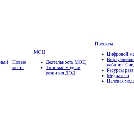
Проекты
МОЦ
Цифровой ме
Виртуальный
ьный
Новые
Деятельность МОЦ
кабинет 'Сре
места
Типовые модели
Ресурсы раз
развития ДОД
Медиатека
Целевая мод