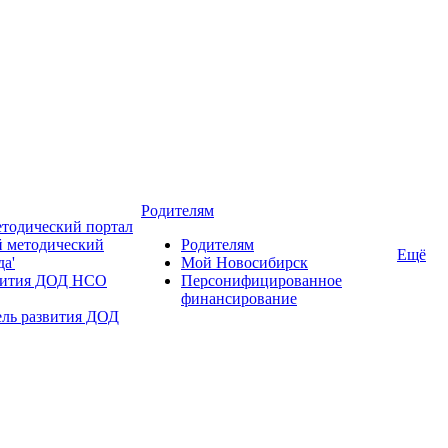
Родителям
тодический портал
 методический
Родителям
Ещё
да'
Мой Новосибирск
вития ДОД НСО
Персонифицированное
финансирование
ель развития ДОД