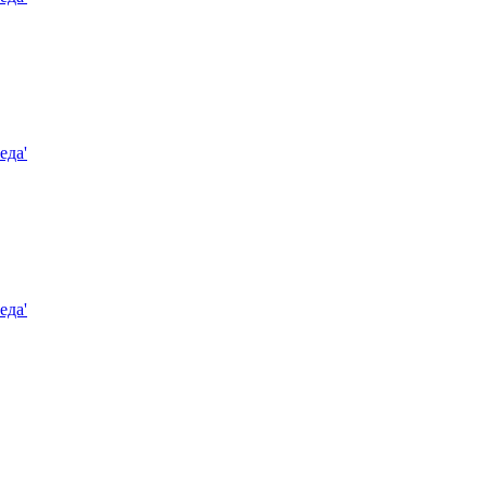
еда'
еда'