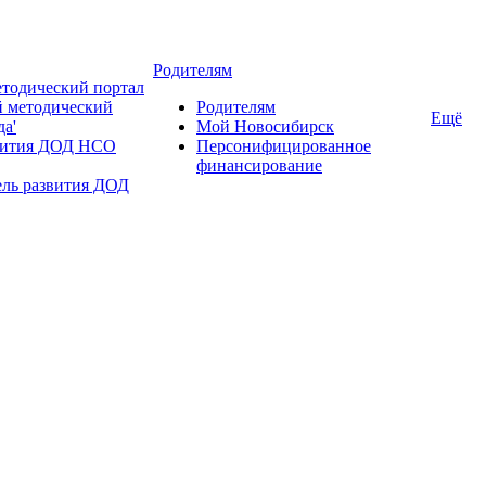
Родителям
тодический портал
 методический
Родителям
Ещё
да'
Мой Новосибирск
вития ДОД НСО
Персонифицированное
финансирование
ель развития ДОД