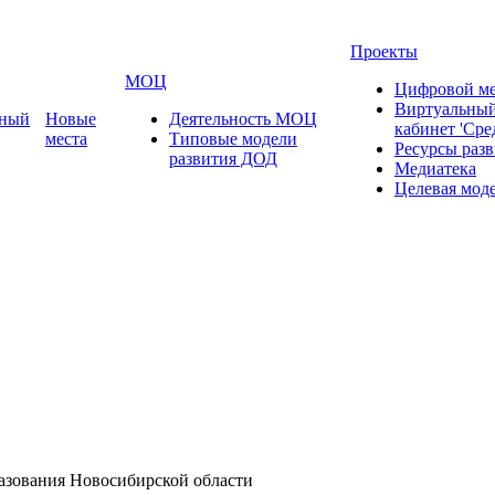
Проекты
МОЦ
Цифровой ме
Виртуальный
ьный
Новые
Деятельность МОЦ
кабинет 'Сре
места
Типовые модели
Ресурсы раз
развития ДОД
Медиатека
Целевая мод
азования Новосибирской области