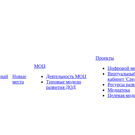
Проекты
МОЦ
Цифровой ме
Виртуальный
ьный
Новые
Деятельность МОЦ
кабинет 'Сре
места
Типовые модели
Ресурсы раз
развития ДОД
Медиатека
Целевая мод