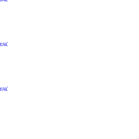
еда'
еда'