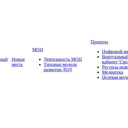
Проекты
МОЦ
Цифровой ме
Виртуальный
ьный
Новые
Деятельность МОЦ
кабинет 'Сре
места
Типовые модели
Ресурсы раз
развития ДОД
Медиатека
Целевая мод