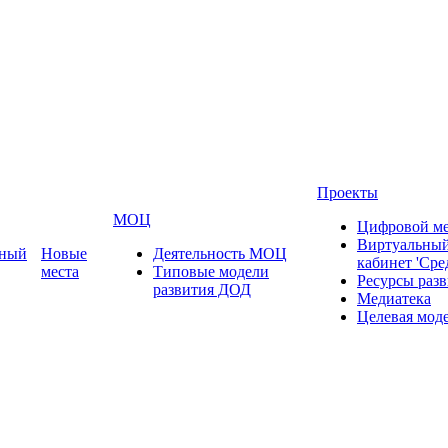
Проекты
МОЦ
Цифровой ме
Виртуальный
ьный
Новые
Деятельность МОЦ
кабинет 'Сре
места
Типовые модели
Ресурсы раз
развития ДОД
Медиатека
Целевая мод