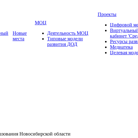
Проекты
МОЦ
Цифровой ме
Виртуальный
ьный
Новые
Деятельность МОЦ
кабинет 'Сре
места
Типовые модели
Ресурсы раз
развития ДОД
Медиатека
Целевая мод
азования Новосибирской области