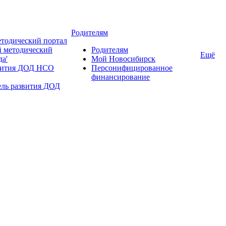
Родителям
тодический портал
 методический
Родителям
Ещё
да'
Мой Новосибирск
вития ДОД НСО
Персонифицированное
финансирование
ель развития ДОД