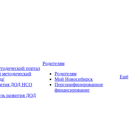
Родителям
тодический портал
 методический
Родителям
Ещё
да'
Мой Новосибирск
вития ДОД НСО
Персонифицированное
финансирование
ель развития ДОД