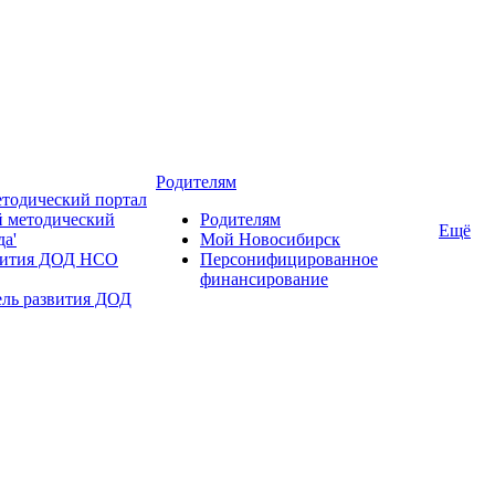
Родителям
тодический портал
 методический
Родителям
Ещё
да'
Мой Новосибирск
вития ДОД НСО
Персонифицированное
финансирование
ель развития ДОД