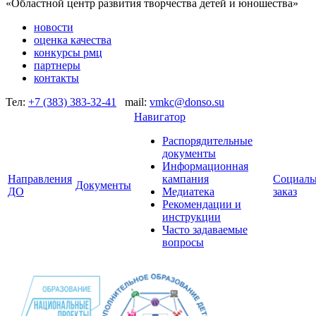
«Областной центр развития творчества детей и юношества»
новости
оценка качества
конкурсы рмц
партнеры
контакты
Тел:
+7 (383) 383-32-41
mail:
vmkc@donso.su
Навигатор
Распорядительные
документы
Информационная
Направления
кампания
Социал
Документы
ДО
Медиатека
заказ
Рекомендации и
инструкции
Часто задаваемые
вопросы